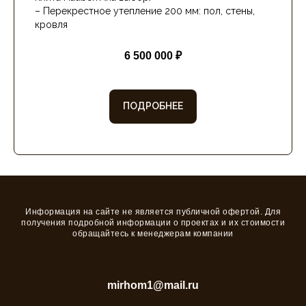
плита Hauberk (на выбор)
– Перекрестное утепление 200 мм: пол, стены,
кровля
6 500 000 ₽
ПОДРОБНЕЕ
Информация на сайте не является публичной офертой. Для
получения подробной информации о проектах и их стоимости
обращайтесь к менеджерам компании
+7 800 300 83 30
mirhom1@mail.ru