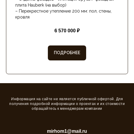
– Отделка фасадов - имитация бруса / фасадная
плита Hauberk (на выбор)
– Перекрестное утепление 200 мм: пол, стены,
кровля
6 570 000 ₽
ПОДРОБНЕЕ
Информация на сайте не является публичной офертой. Для
получения подробной информации о проектах и их стоимости
обращайтесь к менеджерам компании
+7 800 300 83 30